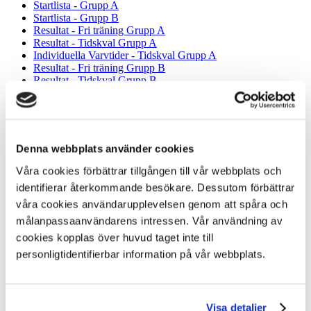
Startlista - Grupp A
Startlista - Grupp B
Resultat - Fri träning Grupp A
Resultat - Tidskval Grupp A
Individuella Varvtider - Tidskval Grupp A
Resultat - Fri träning Grupp B
Resultat - Tidskval Grupp B
Individuella Varvtider - Tidskval Grupp B
Grindlista - Finaler
Resultat - Heat 1
Resultat - Heat 2
Resultat - Totalt deltävlingen
Denna webbplats använder cookies
MX1
Startlista - Grupp A
Våra cookies förbättrar tillgången till vår webbplats och
Startlista - Grupp B
identifierar återkommande besökare. Dessutom förbättrar
Resultat - Fri träning Grupp A
våra cookies användarupplevelsen genom att spåra och
Resultat - Tidskval Grupp A
Individuella Varvtider - Tidskval Grupp A
målanpassaanvändarens intressen. Vår användning av
Resultat - Fri träning Grupp B
cookies kopplas över huvud taget inte till
Resultat - Tidskval Grupp B
personligtidentifierbar information på vår webbplats.
Individuella Varvtider - Tidskval Grupp B
Grindlista - Finaler
Resultat - Heat 1
Resultat - Heat 2
Resultat - Totalt deltävlingen
Visa detaljer